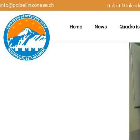
Link utili
Calend
info@pcibellinzonese.ch
Home
News
Quadro is