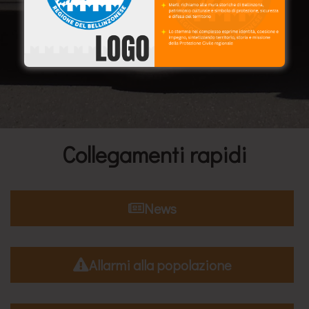
Collegamenti rapidi
News
Allarmi alla popolazione